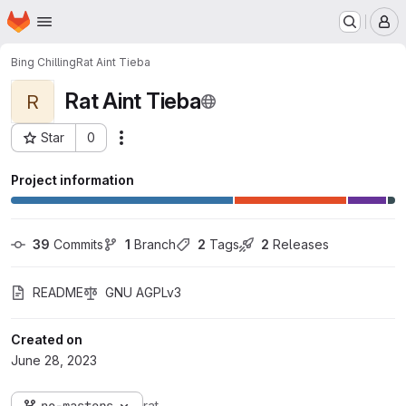
Homepage
Skip to main content
M
Bing Chilling
Rat Aint Tieba
Rat Aint Tieba
R
Star
0
Actions
Project ID: 5164
Project information
39
 Commits
1
 Branch
2
 Tags
2
 Releases
README
GNU AGPLv3
Created on
June 28, 2023