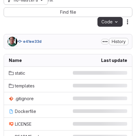
no-masters
rat
Find file
Code
Act
History
e41ee33d
Name
Last update
static
templates
.gitignore
Dockerfile
LICENSE