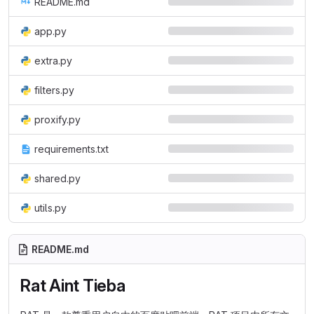
README.md
app.py
extra.py
filters.py
proxify.py
requirements.txt
shared.py
utils.py
README.md
Rat Aint Tieba