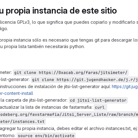
 propia instancia de este sitio
ne licencia GPLv3, lo que significa que puedes copiarlo y modificarl
igo.
 propia instancia sólo es necesario que tengas git para descargar lo
u propia lista también necesitarás python.
imeter:
git clone https://0xacab.org/faras/jitsimeter/
i-list-generator:
git clone https://git.jugendhacker.de/j.r/j
instrucciones de instalación de jitsi-list-generator aquí:
https://git.j
r-content-install
la carpeta de jitsi-list-generador:
cd jitsi-list-generator
actualizar la lista de instancias de fastarmafia:
curl 
codeberg.org/favstarmafia/Jitsi_Server_Liste/raw/branch/m
meter/instances.txt
agregar tu propia instancia, debes editar el archivo instances.txt, ej
 entorno:
source env/bin/activate