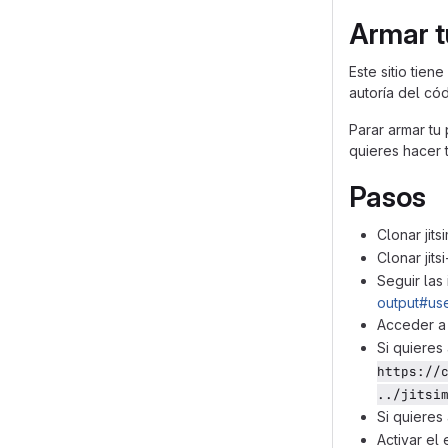
Armar tu
Este sitio tie
autoría del cód
Parar armar tu
quieres hacer t
Pasos
Clonar jits
Clonar jits
Seguir las 
output#use
Acceder a 
Si quieres 
https://
../jitsi
Si quieres 
Activar el