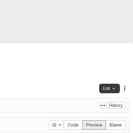
Edit
Fil
History
Table of contents
Code
Preview
Blame