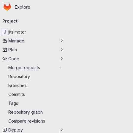
Homepage
Skip to main content
Explore
Primary navigation
Project
J
jitsimeter
Manage
Plan
Code
Merge requests
-
Repository
Branches
Commits
Tags
Repository graph
Compare revisions
Deploy