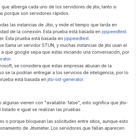
 que alberga cada uno de los servidores de jitsi, tanto si
as porque son servidores rápidos.
das las instancias de Jitsi, y mide el tiempo que tarda en
cidad de la conexión. Esta prueba está basada en
jqspeedtest
.
der. Esta prueba está basada en
jqspeedtest
.
 se llama un servidor STUN, y muchas instancias de jitsi usan el
o a que google sepa que estás iniciando una conversación, por
erator
.
microsoft, se considera que estas empresas abusan de la
o se la podrían entregar a los servicios de inteligencia, por lo
 prueba está basada en
jitsi-list-generator
.
 algunas vienen con "available: false", esto significa que jitsi-
listado e igual se realizan las pruebas.
 o porque bloquean las solicitudes entre sitios, aunque esto
cionamiento de Jitsimeter. Los servidores que fallan aparecen