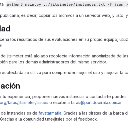
sta:
python3 main.py ../jitsimeter/instances.txt -f json >
ublicarla, es decir, copiar los archivos a un servidor web, y listo, ya
dad
acena los resultados de sus evaluaciones en su propio equipo, util
e.
de jitsimeter está alojado recolecta información anonimizada de las 
bién para los demás administradores del mismo servidor.
 recolectada se utiliza para comprender mejor el uso y mejorar la c
ración
ar tu experiencia, proponer nuevas instancias o contactarte puedes u
org/faras/jitsimeter/issues
o escrbir a
faras@partidopirata.com.ar
al de instancias es de
favstarmafia
. Gracias a las piratas de la barca
 Gracias a la comunidad t.me/jitsies por el feedback.