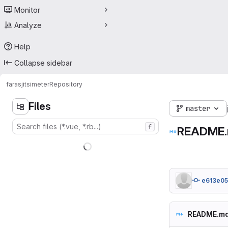
Monitor
Analyze
Help
Collapse sidebar
faras
jitsimeter
Repository
Files
master
f
README
e613e0
README.m