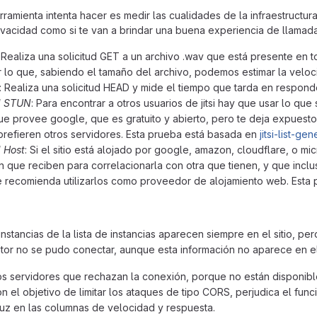
ramienta intenta hacer es medir las cualidades de la infraestructura
ivacidad como si te van a brindar una buena experiencia de llamad
: Realiza una solicitud GET a un archivo .wav que está presente en to
r lo que, sabiendo el tamaño del archivo, podemos estimar la velo
: Realiza una solicitud HEAD y mide el tiempo que tarda en respon
d STUN
: Para encontrar a otros usuarios de jitsi hay que usar lo que
ue provee google, que es gratuito y abierto, pero te deja expuest
prefieren otros servidores. Esta prueba está basada en
jitsi-list-gen
 Host
: Si el sitio está alojado por google, amazon, cloudflare, o 
n que reciben para correlacionarla con otra que tienen, y que inclus
e recomienda utilizarlos como proveedor de alojamiento web. Esta
nstancias de la lista de instancias aparecen siempre en el sitio, pero
ator no se pudo conectar, aunque esta información no aparece en el 
 servidores que rechazan la conexión, porque no están disponibles
n el objetivo de limitar los ataques de tipo CORS, perjudica el fun
uz en las columnas de velocidad y respuesta.