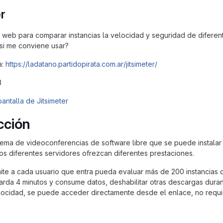
r
o web para comparar instancias la velocidad y seguridad de diferent
tsi me conviene usar?
a:
https://ladatano.partidopirata.com.ar/jitsimeter/
3
cción
istema de videoconferencias de software libre que se puede instala
los diferentes servidores ofrezcan diferentes prestaciones.
mite a cada usuario que entra pueda evaluar más de 200 instancias d
st tarda 4 minutos y consume datos, deshabilitar otras descargas dur
ocidad, se puede acceder directamente desde el enlace, no requie