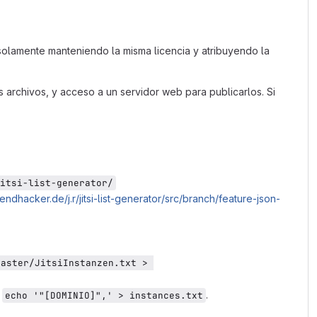
o solamente manteniendo la misma licencia y atribuyendo la
s archivos, y acceso a un servidor web para publicarlos. Si
itsi-list-generator/
ugendhacker.de/j.r/jitsi-list-generator/src/branch/feature-json-
aster/JitsiInstanzen.txt > 
:
.
echo '"[DOMINIO]",' > instances.txt