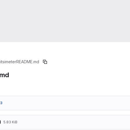
jitsimeter
README.md
.md
53
d
5.83 KiB