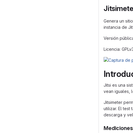
Jitsimete
Genera un siti
instancia de Ji
Versión públic
Licencia: GPLv
Introdu
Jitsi es una s
vean iguales, 
Jitsimeter per
utilizar. El te
descarga y vel
Mediciones