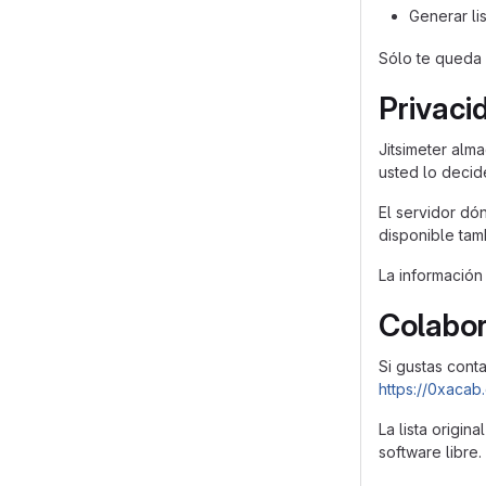
Generar li
Sólo te queda p
Privaci
Jitsimeter alm
usted lo decid
El servidor dón
disponible tam
La información
Colabo
Si gustas cont
https://0xacab.
La lista origin
software libre.