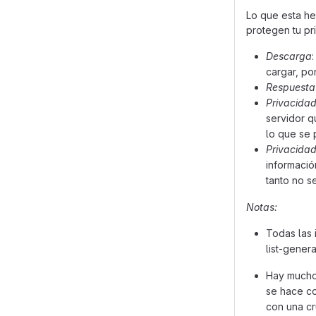
Lo que esta her
protegen tu pr
Descarga
cargar, po
Respuesta
Privacida
servidor q
lo que se 
Privacidad
informació
tanto no s
Notas:
Todas las i
list-gener
Hay muchos
se hace co
con una cr