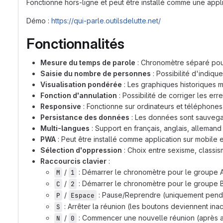
Fonctionne hors-ligne et peut être installé comme une appl
Démo :
https://qui-parle.outilsdelutte.net/
Fonctionnalités
Mesure du temps de parole
: Chronomètre séparé pou
Saisie du nombre de personnes
: Possibilité d'indiq
Visualisation pondérée
: Les graphiques historiques 
Fonction d'annulation
: Possibilité de corriger les er
Responsive
: Fonctionne sur ordinateurs et téléphones
Persistance des données
: Les données sont sauveg
Multi-langues
: Support en français, anglais, allemand
PWA
: Peut être installé comme application sur mobile 
Sélection d'oppression
: Choix entre sexisme, classis
Raccourcis clavier
:
/
: Démarrer le chronomètre pour le groupe 
M
1
/
: Démarrer le chronomètre pour le groupe 
C
2
/
: Pause/Reprendre (uniquement penda
P
Espace
: Arrêter la réunion (les boutons deviennent inac
S
/
: Commencer une nouvelle réunion (après av
N
0