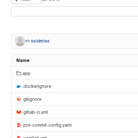
9d38f09d
Name
app
.dockerignore
.gitignore
.gitlab-ci.yml
.pre-commit-config.yaml
.yamllint.yml