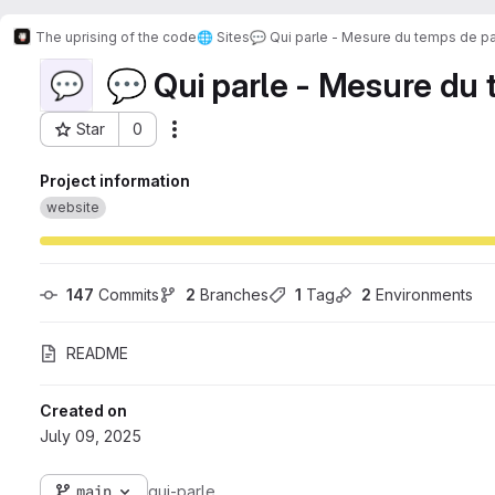
The uprising of the code
🌐 Sites
💬 Qui parle - Mesure du temps de p
💬 Qui parle - Mesure du
💬
Star
0
Actions
Project ID: 6042
Project information
website
147
 Commits
2
 Branches
1
 Tag
2
 Environments
README
Created on
July 09, 2025
main
qui-parle