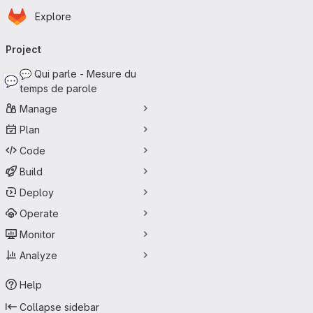
Homepage
Skip to main content
Explore
Primary navigation
Project
💬 Qui parle - Mesure du
💬
temps de parole
Manage
Plan
Code
Build
Deploy
Operate
Monitor
Analyze
Help
Collapse sidebar